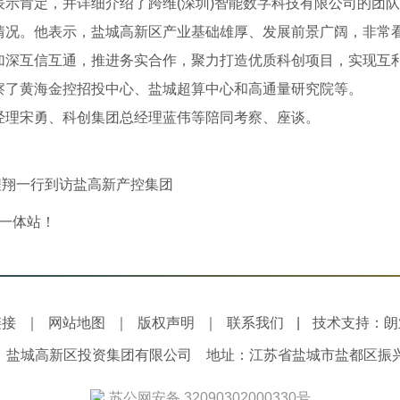
肯定，并详细介绍了跨维(深圳)智能数字科技有限公司的团队
情况。他表示，盐城高新区产业基础雄厚、发展前景广阔，非常
加深互信互通，推进务实合作，聚力打造优质科创项目，实现互
了黄海金控招投中心、盐城超算中心和高通量研究院等。
理宋勇、科创集团总经理蓝伟等陪同考察、座谈。
程翔一行到访盐高新产控集团
一体站！
链接
｜
网站地图
｜
版权声明
｜
联系我们
|
技术支持：朗
：盐城高新区投资集团有限公司 地址：江苏省盐城市盐都区振兴路1
苏公网安备 32090302000330号